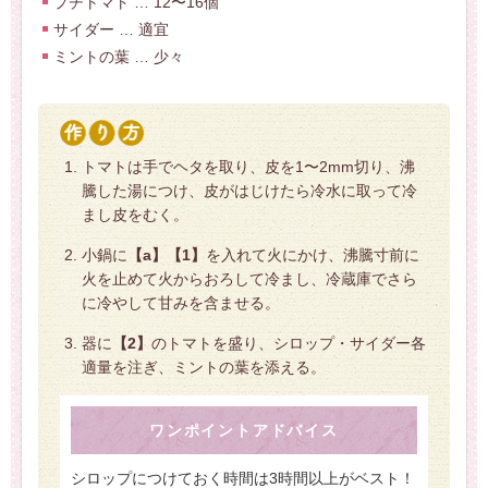
プチトマト … 12〜16個
サイダー … 適宜
ミントの葉 … 少々
トマトは手でヘタを取り、皮を1〜2mm切り、沸
騰した湯につけ、皮がはじけたら冷水に取って冷
まし皮をむく。
小鍋に
【a】【1】
を入れて火にかけ、沸騰寸前に
火を止めて火からおろして冷まし、冷蔵庫でさら
に冷やして甘みを含ませる。
器に
【2】
のトマトを盛り、シロップ・サイダー各
適量を注ぎ、ミントの葉を添える。
ワンポイントアドバイス
シロップにつけておく時間は3時間以上がベスト！