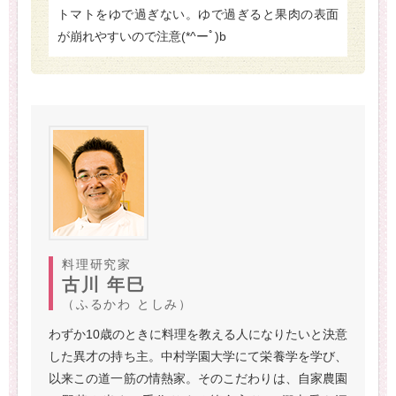
トマトをゆで過ぎない。ゆで過ぎると果肉の表面
が崩れやすいので注意(*^ーﾟ)b
料理研究家
古川 年巳
（ふるかわ としみ）
わずか10歳のときに料理を教える人になりたいと決意
した異才の持ち主。中村学園大学にて栄養学を学び、
以来この道一筋の情熱家。そのこだわりは、自家農園