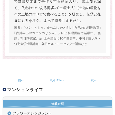
で野菜や米まで手作りする筋金入り。 郷土愛も深
く、失われつつある博多の“土産土法”（土地の産物を
その土地の作り方で食べること）を研究し、伝承と発
展にも力を注ぐ。 よって博多弁まるだし。
著書：｢つくりんしゃい食べんしゃい｣｢古川年巳のお料理教室｣
｢古川年巳のゴハンのじかん｣ テレビ料理番組で活躍中。 職
歴：料理研究家。故･土井勝氏に10年間師事。中村学園大学・
短期大学常勤講師。朝日カルチャーセンター講師など
8月TOPへ
マンションライフ
連載企画
フラワーアレンジメント