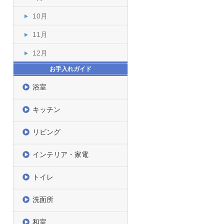
10月
11月
12月
お手入れガイド
浴室
キッチン
リビング
インテリア・家電
トイレ
洗面所
和室