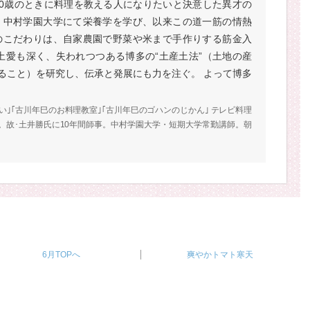
10歳のときに料理を教える人になりたいと決意した異才の
。中村学園大学にて栄養学を学び、以来この道一筋の情熱
のこだわりは、自家農園で野菜や米まで手作りする筋金入
郷土愛も深く、失われつつある博多の“土産土法”（土地の産
ること）を研究し、伝承と発展にも力を注ぐ。 よって博多
い｣｢古川年巳のお料理教室｣｢古川年巳のゴハンのじかん｣ テレビ料理
。故･土井勝氏に10年間師事。中村学園大学・短期大学常勤講師。朝
6月TOPへ
爽やかトマト寒天