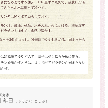
さになるまで水を加え、1/18量ずつ丸めて、沸騰した湯
いてきたら氷水に取って冷やす。
プリン型は軽く水でぬらしておく。
レモン汁、醤油、砂糖、水を入れ、火にかける。沸騰直前
板ゼラチンを加えて、余熱で溶かす。
白玉を3個ずつ入れ、冷蔵庫で冷やし固める。固まったら
リーは冷蔵庫で冷やすので、団子は少し軟らかめに作る。
ゼラチンを溶かすときは、よく混ぜてゼラチンが固まらない
溶かす。
研究家
 年巳
（ふるかわ としみ）