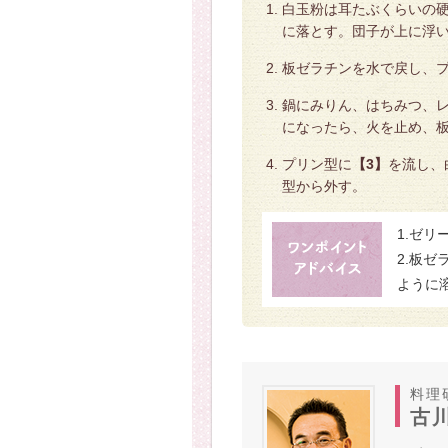
白玉粉は耳たぶくらいの硬
に落とす。団子が上に浮
板ゼラチンを水で戻し、
鍋にみりん、はちみつ、
になったら、火を止め、
プリン型に
【3】
を流し、
型から外す。
1.ゼ
2.板
ように
料理
古川