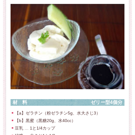
材料
ゼリー型4個分
【a】ゼラチン（粉ゼラチン5g、水大さじ3）
【b】黒蜜（黒糖20g、水40cc）
豆乳 … 1と1/4カップ