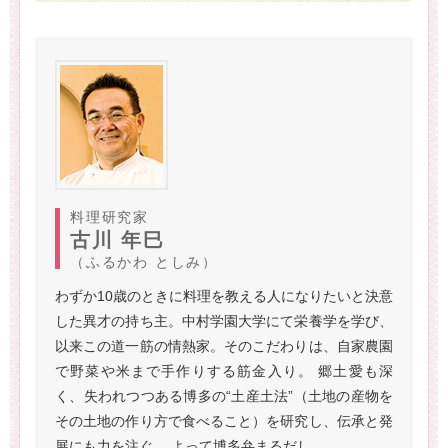
料理研究家
古川 年巳
（ふるかわ としみ）
わずか10歳のときに料理を教える人になりたいと決意
した異才の持ち主。中村学園大学にて栄養学を学び、
以来この道一筋の情熱家。そのこだわりは、自家農園
で野菜や米まで手作りする筋金入り。 郷土愛も深
く、失われつつある博多の“土産土法”（土地の産物を
その土地の作り方で食べること）を研究し、伝承と発
展にも力を注ぐ。 よって博多弁まるだし。