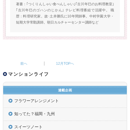
著書：｢つくりんしゃい食べんしゃい｣｢古川年巳のお料理教室｣
｢古川年巳のゴハンのじかん｣ テレビ料理番組で活躍中。 職
歴：料理研究家。故･土井勝氏に10年間師事。中村学園大学・
短期大学常勤講師。朝日カルチャーセンター講師など
12月TOPへ
マンションライフ
連載企画
フラワーアレンジメント
知ってた？福岡・九州
スイーツノート