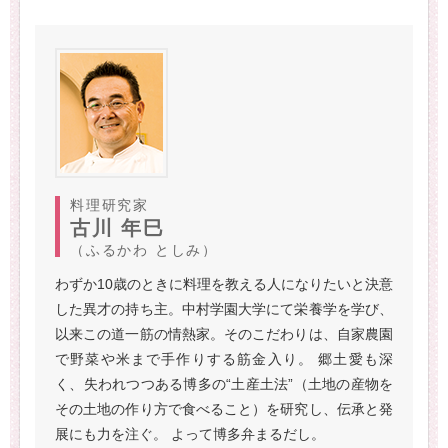
料理研究家
古川 年巳
（ふるかわ としみ）
わずか10歳のときに料理を教える人になりたいと決意
した異才の持ち主。中村学園大学にて栄養学を学び、
以来この道一筋の情熱家。そのこだわりは、自家農園
で野菜や米まで手作りする筋金入り。 郷土愛も深
く、失われつつある博多の“土産土法”（土地の産物を
その土地の作り方で食べること）を研究し、伝承と発
展にも力を注ぐ。 よって博多弁まるだし。