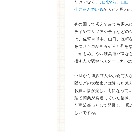
だけでなく、
九州から、山口
帯に及んでいる
からだと思われ
身の回りで考えてみても週末
ティやマリノアシティなどの
は、佐賀や熊本、山口、長崎
をつけた車がぞろぞろと列をな
「かもめ」や西鉄高速バスな
指す人で駅やバスターミナルは
中世から博多商人や小倉商人
阪などの大都市とは違った魅
お買い物が楽しい街になってい
躍で商業が発達していた福岡
た商業都市として発展し、 私
しいですね。