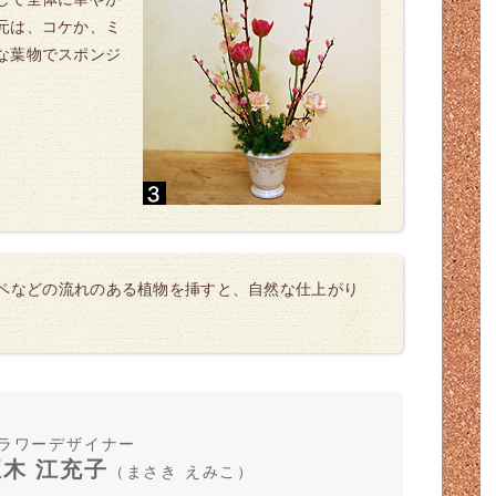
元は、コケか、ミ
な葉物でスポンジ
ペなどの流れのある植物を挿すと、自然な仕上がり
ラワーデザイナー
正木 江充子
（まさき えみこ）