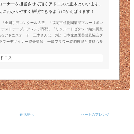
コーナーを担当させて頂くアドニスの正木といいます。
んにわかりやすく解説できるようにがんばります！
」「全国手芸コンクール入選」「福岡市植物園蘭展ブルーリボン
ンテストテーブルアレンジ部門」「リクルートゼクシィ編集長賞
あるアドニスオーナー正木さんは、(社）日本家庭園芸普及協会グ
ラワーデザイナー協会講師、一級フラワー装飾技能と資格も多
ドニス
春TOPへ
ハートのアレンジ