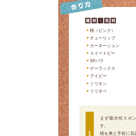
桃（ピンク）
チューリップ
カーネーション
スイートピー
SPバラ
ゲーラックス
アイビー
ミリオン
リリオペ
まず吸水性スポ
す。
桃を奥と手前に花