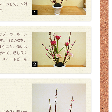
メージして、５対
す。
ップ、カーネーシ
す。（奥が2本、
ほうにも、低いお
が出て、感じ良く
、スイートピーを
して全体に華やか