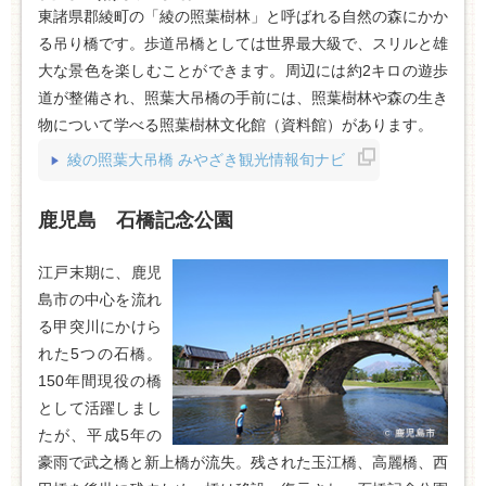
東諸県郡綾町の「
綾の照葉樹林」と呼ばれる自然の森に
かか
る吊り橋です。歩道吊橋としては世界最大級で、スリルと雄
大な景色を楽しむことができます。周辺には約2キロの遊歩
道が整備され、照葉大吊橋の手前には、照葉樹林や森の生き
物について学べる照葉樹林文化館（資料館）があります。
綾の照葉大吊橋 みやざき観光情報旬ナビ
鹿児島 石橋記念公園
江戸末期に、鹿児
島市の中心を流れ
る甲突川にかけら
れた5つの石橋。
150年間現役の橋
として活躍しまし
たが、平成5年の
豪雨で武之橋と新上橋が流失。残された玉江橋、高麗橋、西