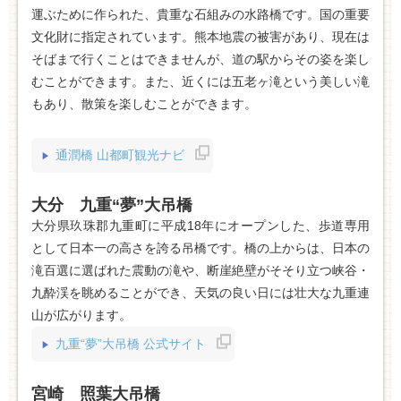
運ぶために作られた、貴重な石組みの水路橋です。国の重要
文化財に指定されています。熊本地震の被害があり、現在は
そばまで行くことはできませんが、道の駅からその姿を楽し
むことができます。また、近くには五老ヶ滝という美しい滝
もあり、散策を楽しむことができます。
通潤橋 山都町観光ナビ
大分 九重“夢”大吊橋
大分県玖珠郡九重町に平成18年にオープンした、歩道専用
として日本一の高さを誇る吊橋です。橋の上からは、日本の
滝百選に選ばれた震動の滝や、断崖絶壁がそそり立つ峡谷・
九酔渓を眺めることができ、天気の良い日には壮大な九重連
山が広がります。
九重“夢”大吊橋 公式サイト
宮崎 照葉大吊橋