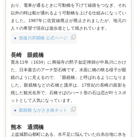
おり、電車が通るときに可動橋を下げて線路をつなぎ、それ
以外の時は船が通れるよう可動橋を上げる仕組みになってい
ました。1987年に佐賀線廃止が廃止されましたが、地元の
人々の希望で現在は遊歩道として残されています。
筑後川昇開橋 公式ページ
長崎 眼鏡橋
寛永11年（1634）に興福寺の黙子如定禅師が中島川にかけ
た、日本最古のアーチ型石橋です。水面に橋の映る様子が眼
鏡のように見えるので、「眼鏡橋」と呼ばれるようになりま
した。眼鏡橋などの石橋と護岸は、17世紀の長崎の面影を
残した観光名所で、石橋そばのハート形の石は恋が叶うスポ
ットとして人気になっています。
眼鏡橋 ながさき旅ネット
熊本 通潤橋
上益城郡山都町にある、水不足に悩んでいた
白糸台地に
水を