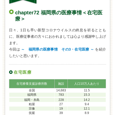
chapter72 福岡県の医療事情＜在宅医
療＞
日々、1日も早い新型コロナウイルスの終息を祈るととも
に、医療従事者の方々におかれましては心より感謝申し上げ
ます。
今回は
～ 福岡県の医療事情 その3・在宅医療 ～
を紹介
したいと思います。
在宅医療
在宅療養支援診療所数
施設
人口10万人あたり
全国
14,683
11.5
福岡県
783
15.3
福岡・糸島
228
14.2
粕屋
27
9.4
宗像
19
12.1
筑紫
39
8.9