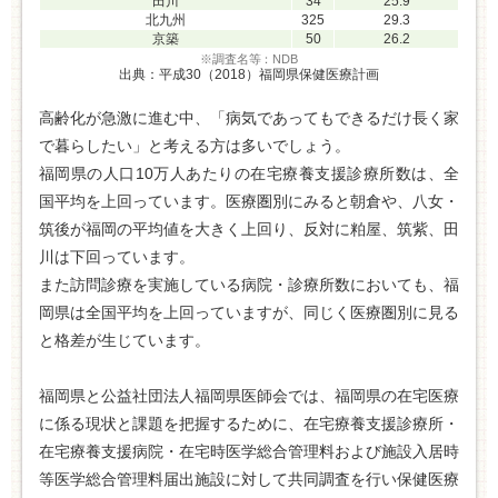
田川
34
25.9
北九州
325
29.3
京築
50
26.2
※調査名等：NDB
出典：平成30（2018）福岡県保健医療計画
高齢化が急激に進む中、「病気であってもできるだけ長く家
で暮らしたい」と考える方は多いでしょう。
福岡県の人口10万人あたりの在宅療養支援診療所数は、全
国平均を上回っています。医療圏別にみると朝倉や、八女・
筑後が福岡の平均値を大きく上回り、反対に粕屋、筑紫、田
川は下回っています。
また訪問診療を実施している病院・診療所数においても、福
岡県は全国平均を上回っていますが、同じく医療圏別に見る
と格差が生じています。
福岡県と公益社団法人福岡県医師会では、福岡県の在宅医療
に係る現状と課題を把握するために、在宅療養支援診療所・
在宅療養支援病院・在宅時医学総合管理料および施設入居時
等医学総合管理料届出施設に対して共同調査を行い保健医療