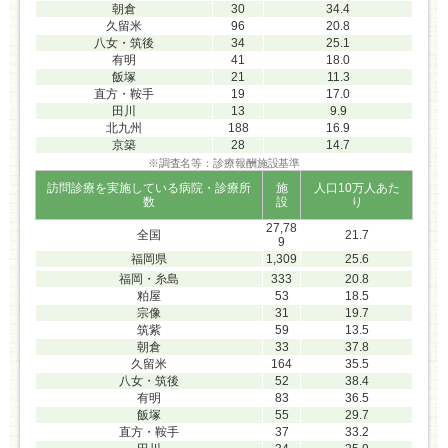
朝倉
30
34.4
久留米
96
20.8
八女・筑後
34
25.1
有明
41
18.0
飯塚
21
11.3
直方・鞍手
19
17.0
田川
13
9.9
北九州
188
16.9
京築
28
14.7
※調査名等：診療報酬施設基準
訪問診療を実施している病院・診療所
施
人口10万人あた
数
設
り
27,78
全国
21.7
9
福岡県
1,309
25.6
福岡・糸島
333
20.8
粕屋
53
18.5
宗像
31
19.7
筑紫
59
13.5
朝倉
33
37.8
久留米
164
35.5
八女・筑後
52
38.4
有明
83
36.5
飯塚
55
29.7
直方・鞍手
37
33.2