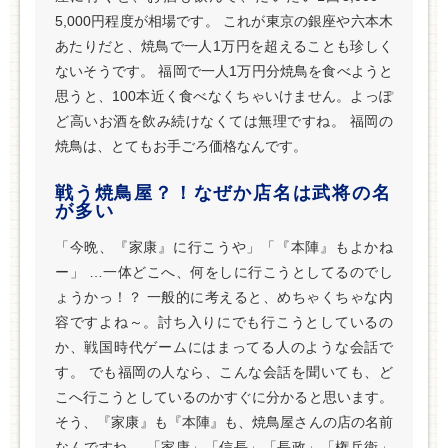
5,000円程度が相場です。 これが東京の銀座や六本木
あたりだと、焼鳥で一人1万円を超えることも珍しく
ないそうです。 福岡で一人1万円分焼鳥を食べようと
思うと、100本近く食べなくちゃいけません。よっぽ
ど高いお酒を飲み続けなくては無理ですね。 福岡の
焼鳥は、とてもお手ごろ価格なんです。
戦う焼鳥屋？！なぜか店名は武将の名
が多い
「今晩、『家康』に行こうや」「『本陣』もよかね
ー」 …一体どこへ、何をしに行こうとしてるのでし
ょうかっ！？ 一般的に考えると、めちゃくちゃな内
容ですよね～。討ち入りにでも行こうとしているの
か、戦国時代ゲームにはまってる人のような会話で
す。 でも福岡の人なら、こんな会話を聞いても、ど
こへ行こうとしているのかすぐに分かると思います。
そう、『家康』も『本陣』も、焼鳥屋さんの店の名前
なんですね。 「家康」「信長」「長政」「権兵衛」