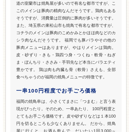
道の室蘭市は焼鳥屋が多いので有名な都市ですが、こ
このメインは豚肉の精肉なんだそうです。鶏肉もある
そうですが、消費量は圧倒的に豚肉が多いそうです。
また、埼玉県の東松山市も焼鳥で有名な都市ですが、
コチラのメインは豚肉のこめかみとかほほ肉などのカ
シラ肉なんだそうです。 福岡でも豚バラやその他の
豚肉メニューはありますが、やはりメインは鶏肉。
皮・砂ずり・きも・鶏四つ身・つくね・軟骨・ねぎ
ま・ぼんちり・ささみ・手羽先など本当にバラエティ
豊かです。 鶏は肉も内臓も骨（軟骨）さえも、全部
食べちゃうのが福岡の焼鳥メニューの特徴です。
一串100円程度でお手ごろ価格
福岡の焼鳥串は、小さくてまさに「つまむ」と言う表
現がぴったり。そのため、一串あたり、 100円程度と
とてもお手ごろ価格です。皮や砂ずりなどは１本100
円を切るところも少なくありません。 だから、焼鳥
屋に行くと、お酒も飲んで、だいたい1回3,000～