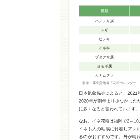
種類
ハンノキ属
スギ
ヒノキ
イネ科
ブタクサ属
ヨモギ属
カナムグラ
参考：厚生労働省「花粉カレンダー
日本気象協会によると、202
2020年が例年より少なかった
に多くなると言われています。
なお、イネ花粉は福岡で2～1
イネも人の粘膜に付着しアレ
るのがおすすめです。外が晴