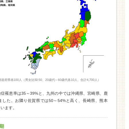
府県各100人（男女比50:50、20歳代～60歳代各10人、合計4,700人）
症罹患率は35～39%と、九州の中では沖縄県、宮崎県、鹿
した。お隣り佐賀県では50～54%と高く、長崎県、熊本
ています。
期