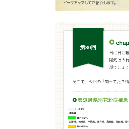
cha
第80回
日に日に
陽気はう
期でしょ
そこで、今回の『知ってた？福
都道府県別花粉症罹患