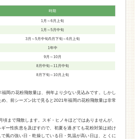
時期
1月～6月上旬
1月～5月中旬
3月～5月中旬/5月下旬～6月上旬
1年中
9月～10月
8月中旬～11月中旬
8月下旬～10月上旬
」
1年福岡の花粉飛散量は、例年より少ない見込みです。しかし
ため、前シーズン比で見ると2021年福岡の花粉飛散量は非常
0月頃まで飛散します。スギ・ヒノキほどではありませんが、
ルギー性疾患を及ぼすので、初夏を過ぎても花粉対策は続け
れで風の強い日・乾燥している日・気温が高い日は、とくに