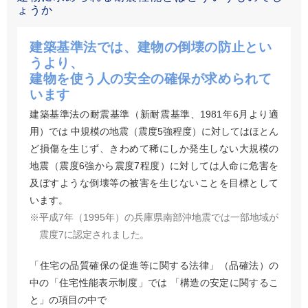
ょうか
建築基準法では、建物の倒壊の防止とい
うより、
建物を使う人の安全の確保が求められて
います
建築基準法の耐震基準（新耐震基準、1981年6月より適
用）では 中規模の地震（震度5強程度）に対してはほとん
ど損傷を生じず、きわめて稀にしか発生しない大規模の
地震（震度6強から震度7程度）に対しては人命に危害を
及ぼすような倒壊等の被害を生じないことを目標として
います。
※平成7年（1995年）の兵庫県南部沖地震では一部地域が
震度7に認定されました。
「住宅の品質確保の促進等に関する法律」（品確法）の
中の「住宅性能表示制度」では 「構造の安定に関するこ
と」の項目の中で