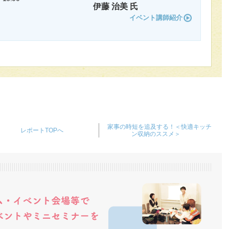
伊藤 治美 氏
イベント講師紹介
家事の時短を追及する！＜快適キッチ
レポートTOPへ
ン収納のススメ＞