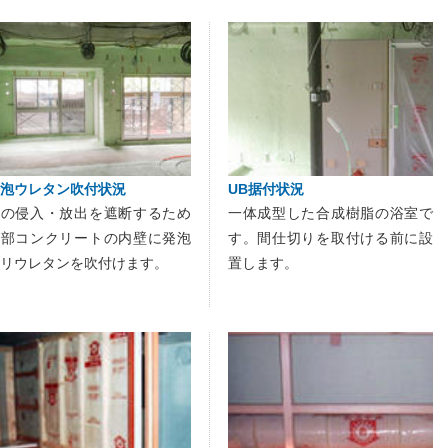
泡ウレタン吹付状況
UB据付状況
熱の侵入・放出を遮断するため
一体成型した合成樹脂の浴室で
外部コンクリートの内壁に発泡
す。間仕切りを取付ける前に設
リウレタンを吹付けます。
置します。