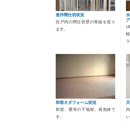
造作間仕切状況
水
グ
住戸内の間仕切壁の骨組を造り
U
ます。
ラ
和室ネダフォーム状況
天
和室、畳等の下地材。発泡体で
す。
い