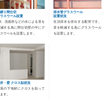
廻り間仕切
排水管グラスウール
ラスウール設置
設置状況
B、洗面所などの水による音を
生活排水を排出する配管です。
軽減する為に間仕切壁の中にグ
音を軽減する為にグラスウール
スウールを設置します。
を設置します。
井・壁 クロス貼状況
内装の下地材にクロスを貼って
ます。